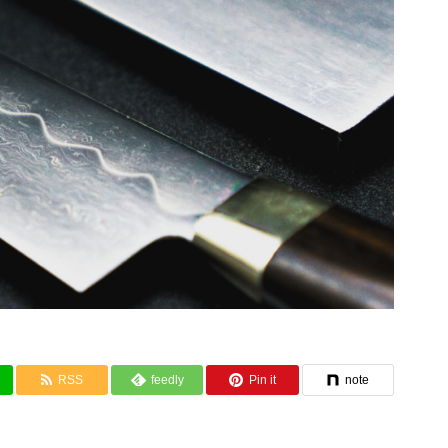
RSS
feedly
Pin it
note