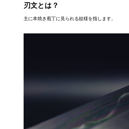
刃文とは？
主に本焼き庖丁に見られる紋様を指します。