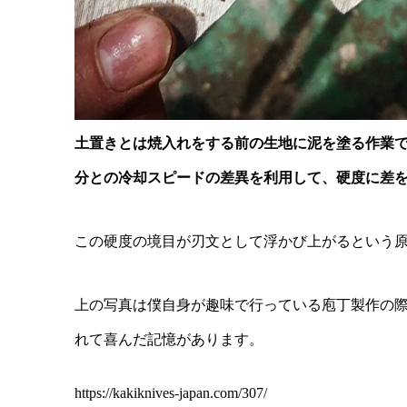
土置きとは焼入れをする前の生地に泥を塗る作業
分との冷却スピードの差異を利用して、硬度に差
この硬度の境目が刃文として浮かび上がるという
上の写真は僕自身が趣味で行っている庖丁製作の
れて喜んだ記憶があります。
https://kakiknives-japan.com/307/