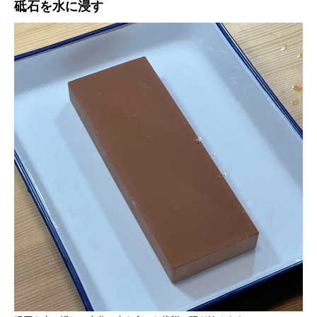
砥石を水に浸す