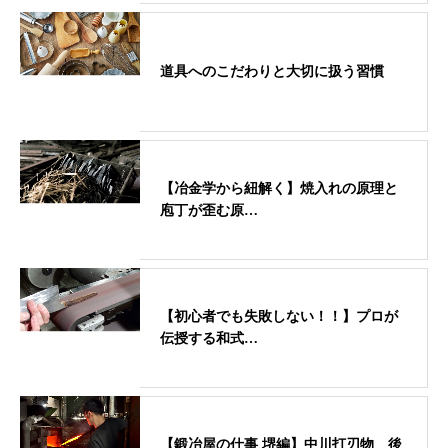
道具へのこだわりと大切に扱う習慣
【冶金学から紐解く】焼入れの原理と
庖丁が歪む原…
【初心者でも失敗しない！！】プロが
伝授する和式…
【鍛冶屋の仕事 堺編】中川打刃物 後